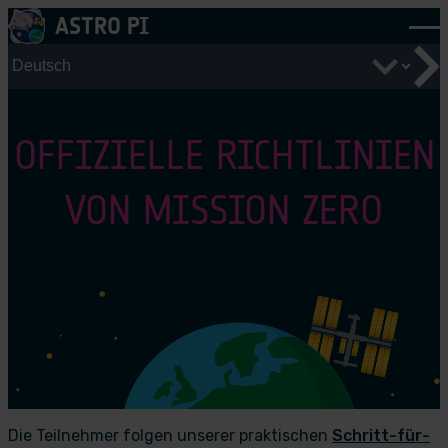
Zum
ASTRO PI
Inhalt
wechseln
OFFIZIELLE RICHTLINIEN
VON MISSION ZERO
Mission Zero-Leitfaden für Mentoren
Die Teilnehmer folgen unserer praktischen
Schritt-für-