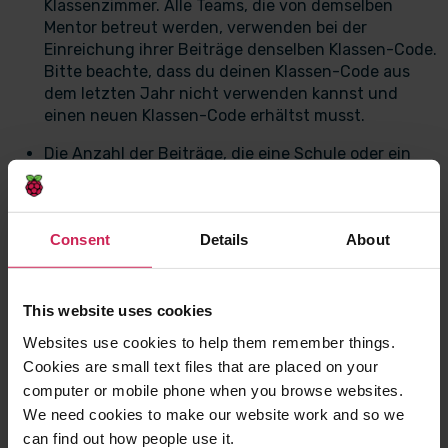
Klassenzimmer. Alle Teams, die von demselben
Mentor betreut werden, verwenden bei der
Einreichung ihrer Beiträge denselben Klassen-Code.
Bitte beachte, dass du deinen Klassen-Code aus
dem letzten Jahr nicht verwenden kannst und
einen neuen Klassen-Code erhältst musst.
Die Anzahl der Beiträge, die eine Schule oder ein
Verein einreichen kann, ist nicht begrenzt. Jeder
Schüler oder Jugendliche kann jedoch nur einmal,
einzeln oder als Teil eines Teams, teilnehmen.
Consent
Details
About
Teams schreiben ihr Programm anhand der
Schritt-
für-Schritt-Anleitung
und folgen den Schritten,
um ihren Beitrag mit dem Klassenzimmercode
This website uses cookies
einzureichen. Teams müssen den Vornamen jedes
Websites use cookies to help them remember things.
Teammitglieds und den Teamnamen angeben. Dies
Cookies are small text files that are placed on your
wird auf den Zertifikaten angezeigt. Bitte stellen
sie daher sicher, dass diese Informationen korrekt
computer or mobile phone when you browse websites.
sind. Bitte geben sie keine Nachnamen der
We need cookies to make our website work and so we
Teammitglieder an. Bitte beachten sie, dass ein
can find out how people use it.