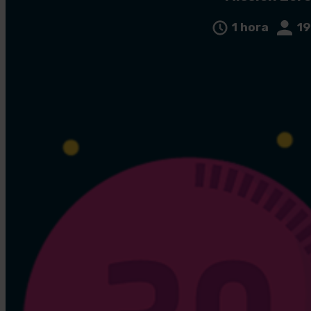
1 hora
19
Regi